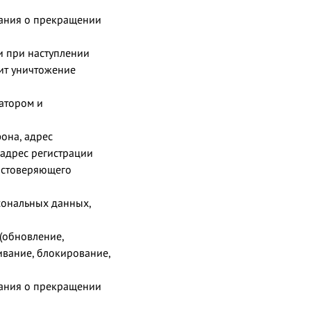
вания о прекращении
и при наступлении
ит уничтожение
атором и
она, адрес
 адрес регистрации
достоверяющего
сональных данных,
 (обновление,
чивание, блокирование,
вания о прекращении