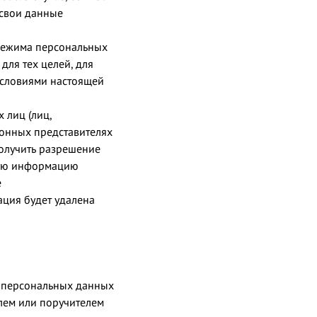
 свои данные
режима персональных
для тех целей, для
условиями настоящей
 лиц (лиц,
конных представителях
получить разрешение
ную информацию
е
ация будет удалена
 персональных данных
лем или поручителем