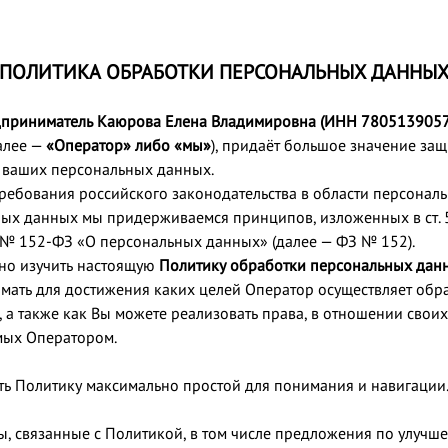
ПОЛИТИКА ОБРАБОТКИ ПЕРСОНАЛЬНЫХ ДАННЫ
приниматель Каюрова Елена В
ладимировна (ИНН 780513905
алее —
«Оператор» либо «мы»
), придаёт большое значение за
 ваших персональных данных.
ребования российского законодательства в области персонал
ых данных мы придерживаемся принципов, изложенных в ст. 
 г № 152-ФЗ «О персональных данных» (далее — ФЗ № 152).
но изучить настоящую
Политику обработки персональных данн
имать для достижения каких целей Оператор осуществляет обр
 а также как Вы можете реализовать права, в отношении свои
мых Оператором.
ть Политику максимально простой для понимания и навигации
сы, связанные с Политикой, в том числе предложения по улуч