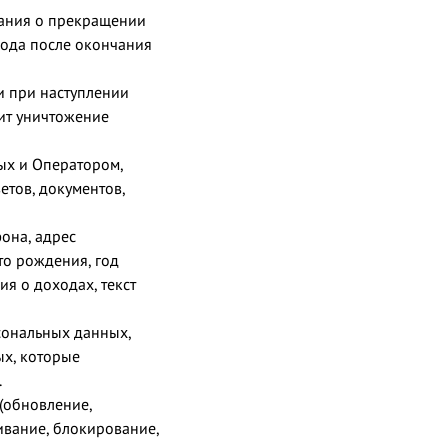
вания о прекращении
года после окончания
и при наступлении
ит уничтожение
ых и Оператором,
етов, документов,
она, адрес
то рождения, год
ия о доходах, текст
сональных данных,
ых, которые
.
 (обновление,
чивание, блокирование,