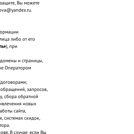
защите, Вы можете
ova@yandex.ru.
формации
лица либо от его
ль»
), при
оддомены и страницы,
мые Оператором
/договорами;
 обращений, запросов,
у, сбора обратной
ривлечения новых
аботы сайта,
, системах скидок,
тора.
е. В случае, если Вы