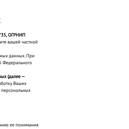
Х
735, ОГРНИП
щите вашей частной
ьных данных. При
5 Федерального
ых (далее —
аботку Ваших
х персональных
.
шению ее понимания