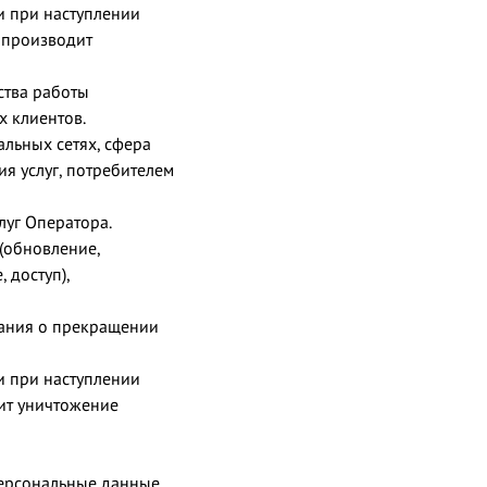
и при наступлении
 производит
ства работы
 клиентов.
альных сетях, сфера
я услуг, потребителем
луг Оператора.
 (обновление,
 доступ),
вания о прекращении
и при наступлении
ит уничтожение
ерсональные данные.