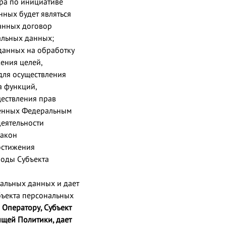
ора по инициативе
нных будет являться
анных договор
альных данных;
данных на обработку
ения целей,
для осуществления
а функций,
ествления прав
тренных Федеральным
деятельности
закон
остижения
боды Субъекта
альных данных и дает
убъекта персональных
Оператору, Субъект
ящей Политики, дает