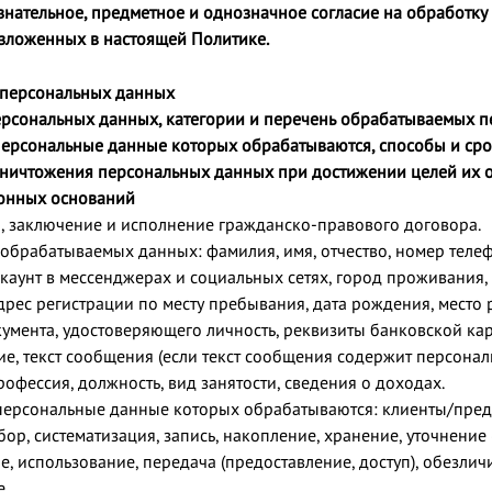
нательное, предметное и однозначное согласие на обработку
изложенных в настоящей Политике.
 персональных данных
персональных данных, категории и перечень обрабатываемых 
 персональные данные которых обрабатываются, способы и ср
уничтожения персональных данных при достижении целей их 
конных оснований
, заключение и исполнение гражданско-правового договора.
 обрабатываемых данных: фамилия, имя, отчество, номер телеф
каунт в мессенджерах и социальных сетях, город проживания,
адрес регистрации по месту пребывания, дата рождения, место
умента, удостоверяющего личность, реквизиты банковской кар
е, текст сообщения (если текст сообщения содержит персональ
рофессия, должность, вид занятости, сведения о доходах.
 персональные данные которых обрабатываются: клиенты/пред
ор, систематизация, запись, накопление, хранение, уточнение
е, использование, передача (предоставление, доступ), обезли
е.